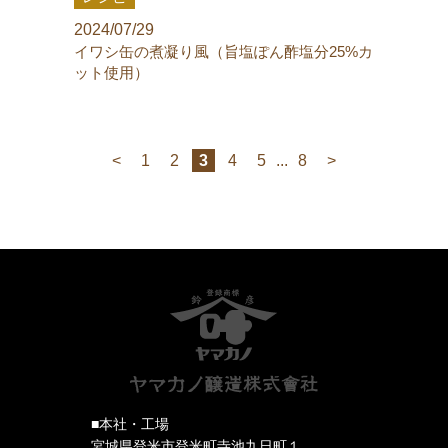
2024/07/29
イワシ缶の煮凝り風（旨塩ぽん酢塩分25%カ
ット使用）
<
1
2
3
4
5
...
8
>
■本社・工場
宮城県登米市登米町寺池九日町１